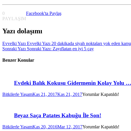
0
Facebook'ta Paylaş
PAYLAŞIM
Yazı dolaşımı
Evvelki Yazı
Evvelki Yazı
20 dakikada siyah noktaları yok eden karı
Sonraki Yazı
Sonraki Yazı:
Zayıflatan en iyi 5 çay
Benzer Konular
Evdeki Balık Kokusu Gidermenin Kolay Yolu 
Bitkilerle Yaşam
Kas 21, 2017
Kas 21, 2017
Yorumlar Kapatıldı!
Beyaz Saça Patates Kabuğu İle Son!
Bitkilerle Yaşam
Kas 20, 2016
Mar 12, 2017
Yorumlar Kapatıldı!