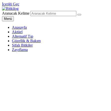
İçeriği Geç
Aranacak Kelime
Bitkilog
Sağlıklı Beslenme Uzmanı
Menü
Anasayfa
Aktüel
Alternatif Tıp
Güzellik & Bakım
Şifalı Bitkiler
Zayıflama