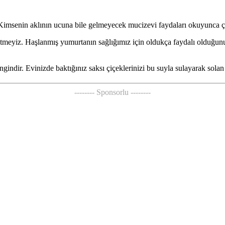
 Kimsenin aklının ucuna bile gelmeyecek mucizevi faydaları okuyunca ç
 etmeyiz. Haşlanmış yumurtanın sağlığımız için oldukça faydalı olduğun
dir. Evinizde baktığınız saksı çiçeklerinizi bu suyla sulayarak solan çi
-------- Sponsorlu --------