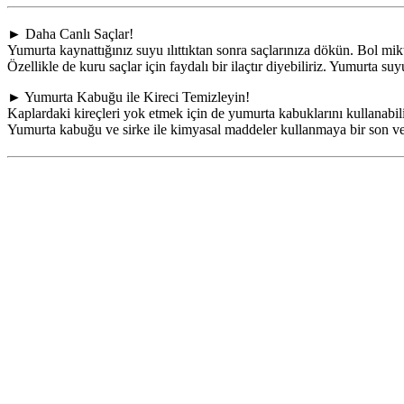
► Daha Canlı Saçlar!
Yumurta kaynattığınız suyu ılıttıktan sonra saçlarınıza dökün. Bol mi
Özellikle de kuru saçlar için faydalı bir ilaçtır diyebiliriz. Yumurta suyu
► Yumurta Kabuğu ile Kireci Temizleyin!
Kaplardaki kireçleri yok etmek için de yumurta kabuklarını kullanabilir
Yumurta kabuğu ve sirke ile kimyasal maddeler kullanmaya bir son ver