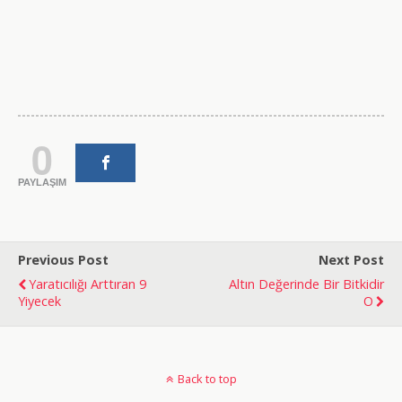
0
PAYLAŞIM
Previous Post
Next Post
Yaratıcılığı Arttıran 9
Altın Değerinde Bir Bitkidir
Yiyecek
O
doğal
bakım
Back to top
ve
sabitleme