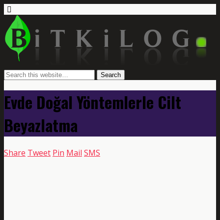
Evde Doğal Yöntemlerle Cilt
Beyazlatma
Share
Tweet
Pin
Mail
SMS