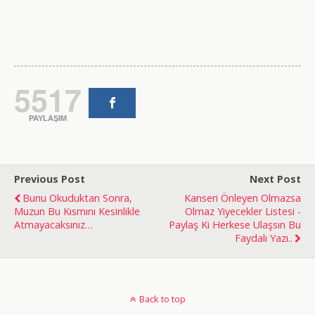
5517
PAYLAŞIM
Previous Post
Next Post
Bunu Okuduktan Sonra,
Kanseri Önleyen Olmazsa
Muzun Bu Kısmını Kesinlikle
Olmaz Yiyecekler Listesi -
Atmayacaksınız…
Paylaş Ki Herkese Ulaşsın Bu
Faydalı Yazı..
doğal
bakım
Back to top
ve