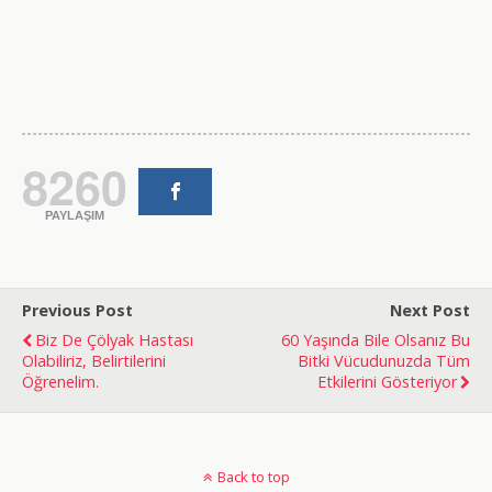
8260
PAYLAŞIM
Previous Post
Next Post
Biz De Çölyak Hastası
60 Yaşında Bile Olsanız Bu
Olabiliriz, Belirtilerini
Bitki Vücudunuzda Tüm
Öğrenelim.
Etkilerini Gösteriyor
doğal
bakım
Back to top
ve