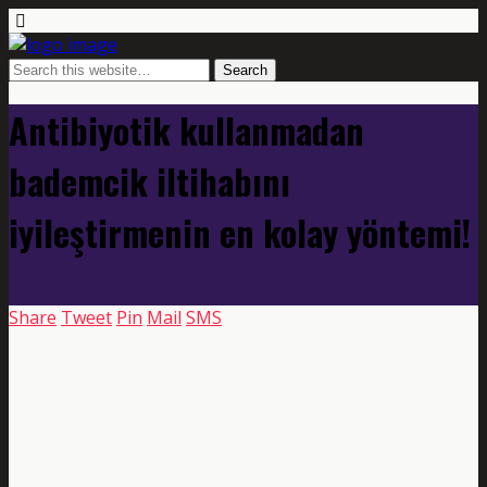
Antibiyotik kullanmadan
bademcik iltihabını
iyileştirmenin en kolay yöntemi!
Share
Tweet
Pin
Mail
SMS