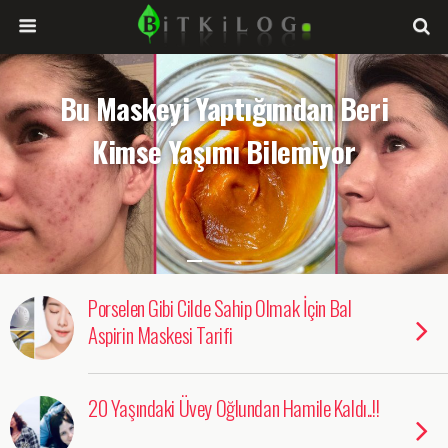
Bu Maskeyi Yaptığımdan Beri
Kimse Yaşımı Bilemiyor
Porselen Gibi Cilde Sahip Olmak İçin Bal
Aspirin Maskesi Tarifi
20 Yaşındaki Üvey Oğlundan Hamile Kaldı..!!